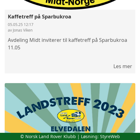
Kaffetreff på Sparbukroa
05.05.25 12:17
av Jonas Viken
Avdeling Midt inviterer til kaffetreff på Sparbukroa
11.05
Les mer
© Norsk Land Rover Klubb | Løsning:
StyreWeb