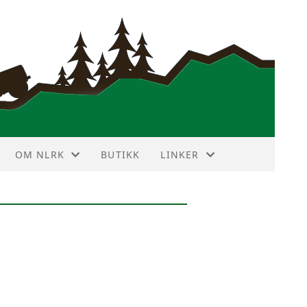
OM NLRK
BUTIKK
LINKER
ANNONSEPRISER
VIN DEKODER
HISTORIE
NBF TERRAIN TOURING
HOVEDSTYRET
LR FORUM
KLUBBMERKE
LR KLUBBER