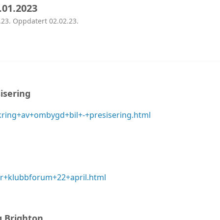
.01.2023
AVD ROGALAND
.23. Oppdatert 02.02.23.
AVD HORDALAND
AVD MØRE
AVD MIDT
sisering
ikring+av+ombygd+bil+-+presisering.html
AVD NORD
ar+klubbforum+22+april.html
g Brighton