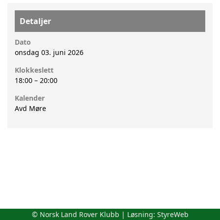
Detaljer
Dato
onsdag 03. juni 2026
Klokkeslett
18:00
–
20:00
Kalender
Avd Møre
© Norsk Land Rover Klubb | Løsning:
StyreWeb