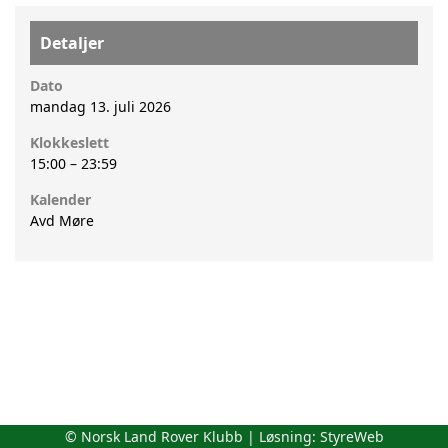
Detaljer
Dato
mandag 13. juli 2026
Klokkeslett
15:00
–
23:59
Kalender
Avd Møre
© Norsk Land Rover Klubb | Løsning:
StyreWeb