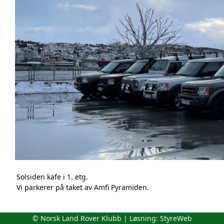
Solsiden kafe i 1. etg.
Vi parkerer på taket av Amfi Pyramiden.
© Norsk Land Rover Klubb | Løsning:
StyreWeb