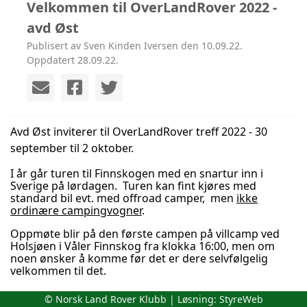
Velkommen til OverLandRover 2022 -
avd Øst
Publisert av Sven Kinden Iversen den 10.09.22.
Oppdatert 28.09.22.
Avd Øst inviterer til OverLandRover treff 2022 - 30
september til 2 oktober.
I år går turen til Finnskogen med en snartur inn i
Sverige på lørdagen. Turen kan fint kjøres med
standard bil evt. med offroad camper, men
ikke
ordinære campingvogner
.
Oppmøte blir på den første campen på villcamp ved
Holsjøen i Våler Finnskog fra klokka 16:00, men om
noen ønsker å komme før det er dere selvfølgelig
velkommen til det.
© Norsk Land Rover Klubb | Løsning:
StyreWeb