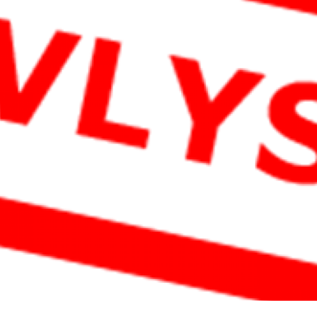
AVD ROGALAND
AVD HORDALAND
AVD MØRE
AVD MIDT
AVD NORD