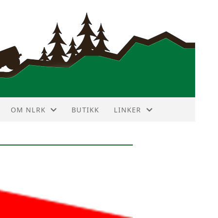
OM NLRK
BUTIKK
LINKER
ANNONSEPRISER
VIN DEKODER
HISTORIE
NBF TERRAIN TOURING
HOVEDSTYRET
LR FORUM
KLUBBMERKE
LR KLUBBER