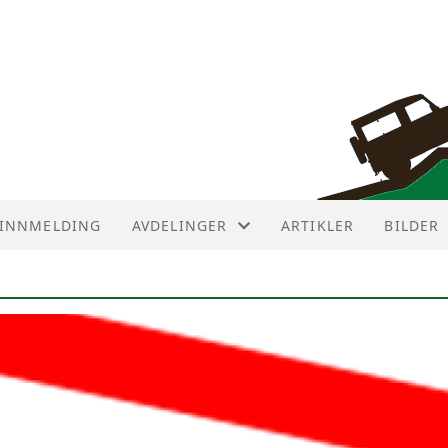
INNMELDING
AVDELINGER
ARTIKLER
BILDER
AVDELINGER
AVD ØST
AVD NUMEDAL
AVD SØR