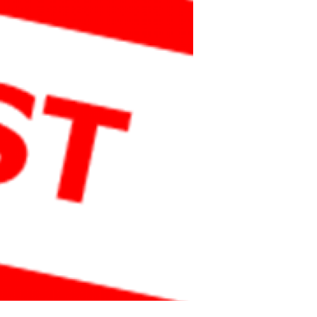
4WD MEDLEMSBLAD
LR FORHANDLER
ADMINISTRASJON
LR TOPIX
OM NLRK
LR DELEKATALOG
VALGKOMITE
OVERLANDER
VEDTEKTER
YOUTUBE
LANDSTREFF 2022
LANDSTREFF 2023
LANDSTREFF 2024
LANDSTREFF 2025