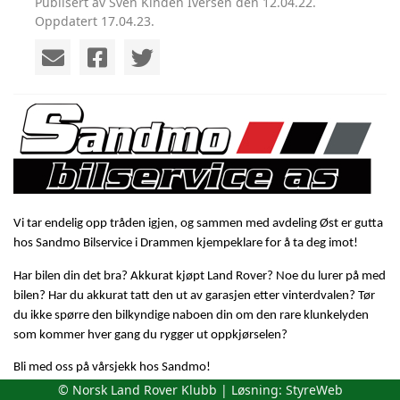
Publisert av Sven Kinden Iversen den 12.04.22.
Oppdatert 17.04.23.
Vi tar endelig opp tråden igjen, og sammen med avdeling Øst er gutta
hos Sandmo Bilservice i Drammen kjempeklare for å ta deg imot!
Har bilen din det bra? Akkurat kjøpt Land Rover? Noe du lurer på med
bilen? Har du akkurat tatt den ut av garasjen etter vinterdvalen? Tør
du ikke spørre den bilkyndige naboen din om den rare klunkelyden
som kommer hver gang du rygger ut oppkjørselen?
Bli med oss på vårsjekk hos Sandmo!
© Norsk Land Rover Klubb | Løsning:
StyreWeb