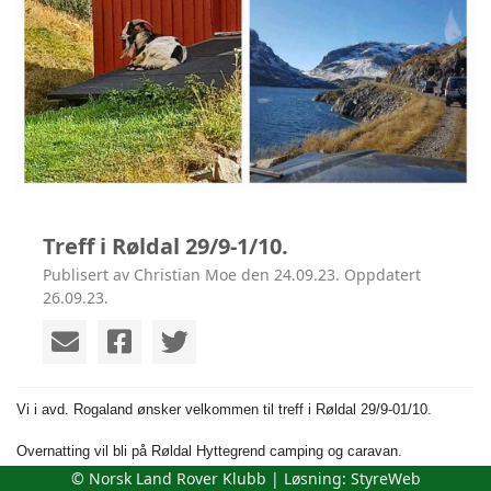
Treff i Røldal 29/9-1/10.
Publisert av Christian Moe den 24.09.23. Oppdatert
26.09.23.
Vi i avd. Rogaland ønsker velkommen til treff i Røldal 29/9-01/10.
Overnatting vil bli på Røldal Hyttegrend camping og caravan.
Alle bestiller overnatting selv. Telefon er +47 90054464, eller via
© Norsk Land Rover Klubb | Løsning:
StyreWeb