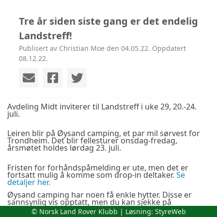
Tre år siden siste gang er det endelig
Landstreff!
Publisert av Christian Moe den 04.05.22. Oppdatert
08.12.22.
Avdeling Midt inviterer til Landstreff i uke 29, 20.-24.
juli.
Leiren blir på Øysand camping, et par mil sørvest for
Trondheim. Det blir fellesturer onsdag-fredag,
årsmøtet holdes lørdag 23. juli.
Fristen for forhåndspåmelding er ute, men det er
fortsatt mulig å komme som drop-in deltaker.
Se
detaljer her.
Øysand camping har noen få enkle hytter. Disse er
sannsynlig vis opptatt, men du kan sjekke på
h
ttps://oysandcamping.no/
.
© Norsk Land Rover Klubb | Løsning:
StyreWeb