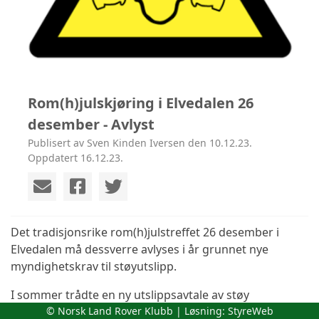
Rom(h)julskjøring i Elvedalen 26
desember - Avlyst
Publisert av Sven Kinden Iversen den 10.12.23.
Oppdatert 16.12.23.
Det tradisjonsrike rom(h)julstreffet 26 desember i
Elvedalen må dessverre avlyses i år grunnet nye
myndighetskrav til støyutslipp.
I sommer trådte en ny utslippsavtale av støy
utarbeidet av Statsforvalteren i Innlandet i kraft for
© Norsk Land Rover Klubb | Løsning:
StyreWeb