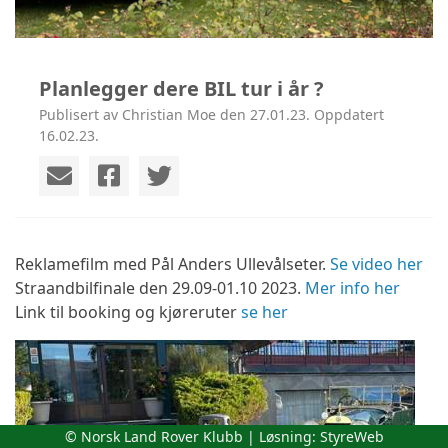
Planlegger dere BIL tur i år ?
Publisert av Christian Moe den 27.01.23. Oppdatert
16.02.23.
Reklamefilm med Pål Anders Ullevålseter.
Se video her
Straandbilfinale den 29.09-01.10 2023.
Mer info her
Link til booking og kjøreruter
se her
© Norsk Land Rover Klubb | Løsning:
StyreWeb