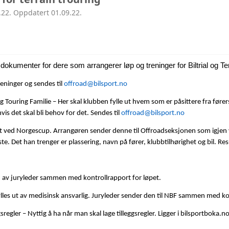
.22. Oppdatert 01.09.22.
AVD ROGALAND
AVD HORDALAND
 dokumenter for dere som arrangerer løp og treninger for Biltrial og Te
AVD MØRE
reninger og sendes til
offroad@bilsport.no
AVD MIDT
g Touring Familie – Her skal klubben fylle ut hvem som er påsittere fra føre
s det skal bli behov for det. Sendes til
offroad@bilsport.no
AVD NORD
elt ved Norgescup. Arrangøren sender denne til Offroadseksjonen som igjen 
liste. Det han trenger er plassering, navn på fører, klubbtilhørighet og bil. 
 av juryleder sammen med kontrollrapport for løpet.
ylles ut av medisinsk ansvarlig. Juryleder sender den til NBF sammen med k
egler – Nyttig å ha når man skal lage tilleggsregler. Ligger i bilsportboka.n