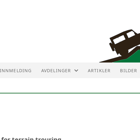
INNMELDING
AVDELINGER
ARTIKLER
BILDER
AVDELINGER
AVD ØST
AVD NUMEDAL
AVD SØR
or terrain trouring