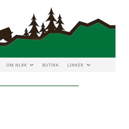
OM NLRK
BUTIKK
LINKER
ANNONSEPRISER
VIN DEKODER
HISTORIE
NBF TERRAIN TOURING
HOVEDSTYRET
LR FORUM
KLUBBMERKE
LR KLUBBER