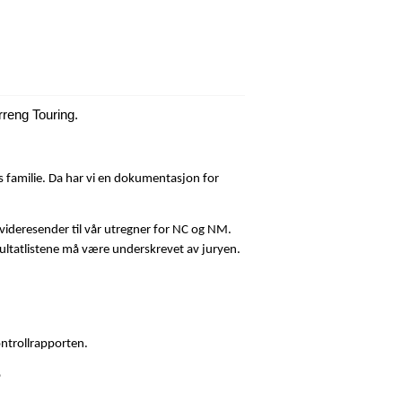
4WD MEDLEMSBLAD
LR FORHANDLER
ADMINISTRASJON
LR TOPIX
rreng Touring.
OM NLRK
LR DELEKATALOG
VALGKOMITE
OVERLANDER
rs familie. Da har vi en dokumentasjon for
VEDTEKTER
YOUTUBE
videresender til vår utregner for NC og NM.
Resultatlistene må være underskrevet av juryen.
LANDSTREFF 2022
LANDSTREFF 2023
ontrollrapporten.
LANDSTREFF 2024
o
LANDSTREFF 2025