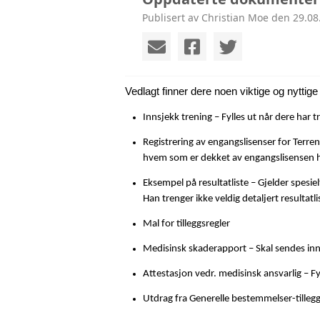
Publisert av Christian Moe den 29.08
Vedlagt finner dere noen viktige og nyttige
Innsjekk trening – Fylles ut når dere har t
Registrering av engangslisenser for Terren
hvem som er dekket av engangslisensen hvi
Eksempel på resultatliste – Gjelder spesi
Han trenger ikke veldig detaljert resultat
Mal for tilleggsregler
Medisinsk skaderapport – Skal sendes inn
Attestasjon vedr. medisinsk ansvarlig – F
Utdrag fra Generelle bestemmelser-tilleggsr