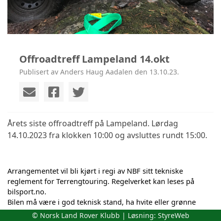
Offroadtreff Lampeland 14.okt
Publisert av Anders Haug Aadalen den 13.10.23.
Årets siste offroadtreff på Lampeland. Lørdag
14.10.2023 fra klokken 10:00 og avsluttes rundt 15:00.
Arrangementet vil bli kjørt i regi av NBF sitt tekniske
reglement for Terrengtouring. Regelverket kan leses på
bilsport.no.
Bilen må være i god teknisk stand, ha hvite eller grønne
skilter, samt brannslukker og oljeoppsamler.
© Norsk Land Rover Klubb | Løsning:
StyreWeb