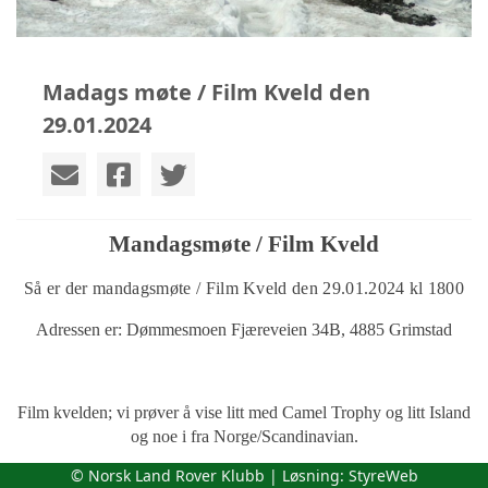
Madags møte / Film Kveld den
29.01.2024
Mandagsmøte / Film Kveld
Så er der mandagsmøte / Film Kveld den 29.01.2024 kl 1800
Adressen er: Dømmesmoen Fjæreveien 34B, 4885 Grimstad
Film kvelden; vi prøver å vise litt med Camel Trophy og litt Island
og noe i fra Norge/Scandinavian.
© Norsk Land Rover Klubb | Løsning:
StyreWeb
Er der noen som har noe de gjerne vil ha vist er det bare å ta med