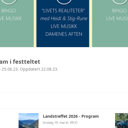
AVD ROGALAND
AVD HORDALAND
AVD MØRE
AVD MIDT
am i festteltet
AVD NORD
 25.06.23. Oppdatert 22.08.23.
Landstreffet 2026 - Program
tirsdag 19. mai kl. 09:31