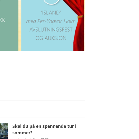
4WD MEDLEMSBLAD
LR FORHANDLER
ADMINISTRASJON
LR TOPIX
OM NLRK
LR DELEKATALOG
VALGKOMITE
OVERLANDER
VEDTEKTER
YOUTUBE
LANDSTREFF 2022
LANDSTREFF 2023
LANDSTREFF 2024
Skal du på en spennende tur i
sommer?
LANDSTREFF 2025