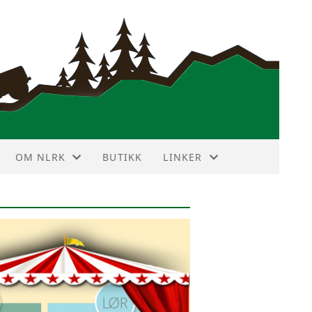
OM NLRK
BUTIKK
LINKER
ANNONSEPRISER
VIN DEKODER
HISTORIE
NBF TERRAIN TOURING
HOVEDSTYRET
LR FORUM
KLUBBMERKE
LR KLUBBER