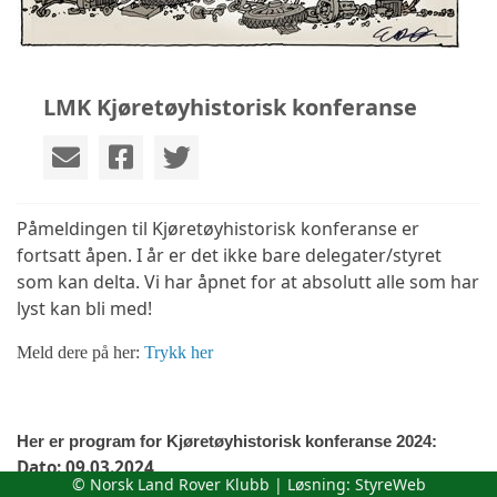
LMK Kjøretøyhistorisk konferanse
Påmeldingen til Kjøretøyhistorisk konferanse er
fortsatt åpen. I år er det ikke bare delegater/styret
som kan delta. Vi har åpnet for at absolutt alle som har
lyst kan bli med!
Meld dere på her:
Trykk her
Her er program for Kjøretøyhistorisk konferanse 2024:
Dato: 09.03.2024
© Norsk Land Rover Klubb | Løsning:
StyreWeb
Sted: Håndverkeren Konferanselokaler, Rosenkrantz'