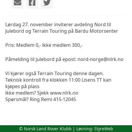
Lørdag 27. november inviterer avdeling Nord til 
Julebord og Terrain Touring på Bardu Motorsenter
Pris: Medlem 0,- lkke medlem 300,-
Påmelding til julebord på epost: nord-norge@nlrk.no
Vi kjører også Terrain Touring denne dagen.

Teknisk kontroll fra klokken 11:00 Lisens TT kan 
kjøpes på plass

lkke medlem? Sjekk www.nlrk.no 

Spørsmål? Ring Remi 415-12045
Årsmøtepapirer 2026
© Norsk Land Rover Klubb | Løsning:
StyreWeb