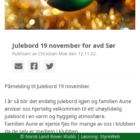
Julebord 19 november for avd Sør
Publisert av Christian Moe den 12.11.22.
Påmelding til Julebord 19 november.
I år så blir det endelig julebord igjen og familien Aune
ønsker oss hjertelig velkommen til ett uhøytidelig
julebord i en varm og hyggelig atmosfære.
Familien Aune er kjente fjes for mange av oss i klubben
da de selv er medlem i klubben.
© Norsk Land Rover Klubb | Løsning:
StyreWeb