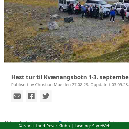
Høst tur til Kvænangsbotn 1-3. septembe
Publisert av Christian Moe den 27.08.23. Oppdatert 03.09.23.
Vi har planlagt å møtes på  
Bjørkenes camping
 med det er sosi
© Norsk Land Rover Klubb | Løsning:
StyreWeb