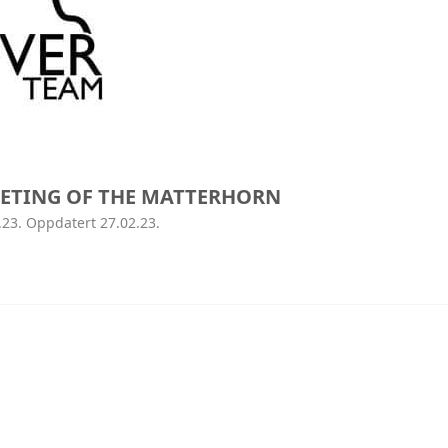
AVD ROGALAND
AVD HORDALAND
AVD MØRE
AVD MIDT
ETING OF THE MATTERHORN
.23. Oppdatert 27.02.23.
AVD NORD