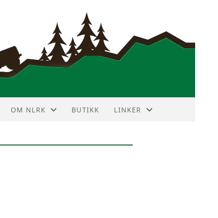
OM NLRK
BUTIKK
LINKER
ANNONSEPRISER
VIN DEKODER
HISTORIE
NBF TERRAIN TOURING
HOVEDSTYRET
LR FORUM
KLUBBMERKE
LR KLUBBER