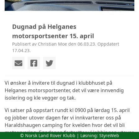
Dugnad på Helganes
motorsportsenter 15. april
Publisert av Christian Moe den 06.03.23. Oppdatert
17.04.23.
Vi ønsker å invitere til dugnad i klubbhuset på
Helganes motorsportsenter, det vil være innvendig
isolering og kle vegger og tak.
Vi satser på oppstart rundt kl 0900 på lørdag 15. april
og jobber utover dagen før vi innkvarterer oss på
Haraldshaugen camping for kvelden hvor det vil bli
matservering. Søndagen fortsetter vi jobbingen utover
© Norsk Land Rover Klubb | Løsning:
StyreWeb