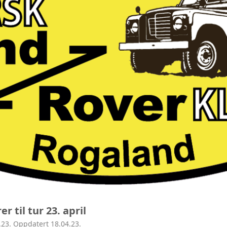
AVD ROGALAND
AVD HORDALAND
AVD MØRE
AVD MIDT
AVD NORD
 til tur 23. april
.23. Oppdatert 18.04.23.