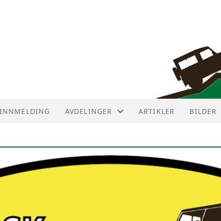
INNMELDING
AVDELINGER
ARTIKLER
BILDER
AVDELINGER
AVD ØST
AVD NUMEDAL
AVD SØR