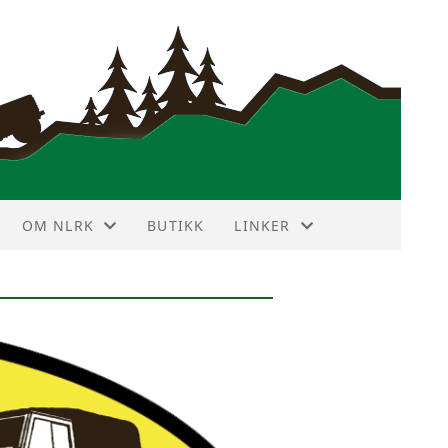
OM NLRK
BUTIKK
LINKER
ANNONSEPRISER
VIN DEKODER
HISTORIE
NBF TERRAIN TOURING
HOVEDSTYRET
LR FORUM
KLUBBMERKE
LR KLUBBER