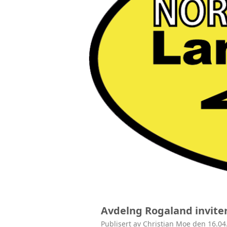
Avdelng Rogaland inviterer
Publisert av Christian Moe den 16.04