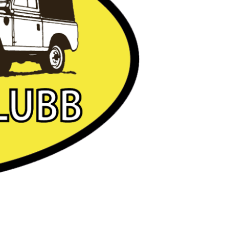
4WD MEDLEMSBLAD
LR FORHANDLER
ADMINISTRASJON
LR TOPIX
OM NLRK
LR DELEKATALOG
VALGKOMITE
OVERLANDER
VEDTEKTER
YOUTUBE
LANDSTREFF 2022
LANDSTREFF 2023
LANDSTREFF 2024
LANDSTREFF 2025