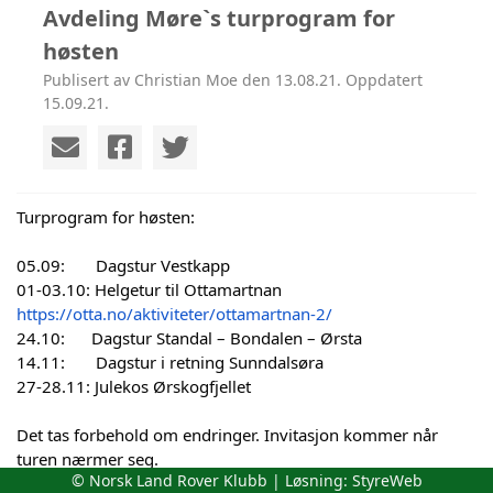
Avdeling Møre`s turprogram for
høsten
Publisert av Christian Moe den 13.08.21. Oppdatert
15.09.21.
Turprogram for høsten:
05.09:       Dagstur Vestkapp 
01-03.10: Helgetur til Ottamartnan 
https://otta.no/aktiviteter/
ottamartnan-2/
24.10:      Dagstur Standal – Bondalen – Ørsta
14.11:       Dagstur i retning Sunndalsøra
27-28.11: Julekos Ørskogfjellet 
Det tas forbehold om endringer. Invitasjon kommer når 
turen nærmer seg.
© Norsk Land Rover Klubb | Løsning:
StyreWeb