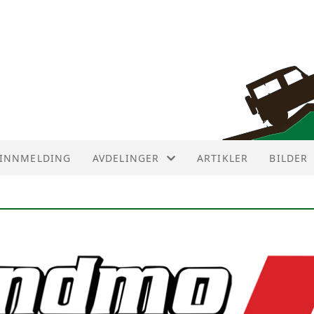
INNMELDING
AVDELINGER
ARTIKLER
BILDER
AVDELINGER
AVD ØST
AVD NUMEDAL
AVD SØR