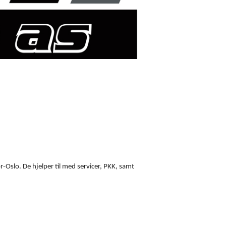
4WD MEDLEMSBLAD
LR FORHANDLER
ADMINISTRASJON
LR TOPIX
OM NLRK
LR DELEKATALOG
VALGKOMITE
OVERLANDER
VEDTEKTER
YOUTUBE
LANDSTREFF 2022
r-Oslo. De hjelper til med servicer, PKK, samt
LANDSTREFF 2023
LANDSTREFF 2024
LANDSTREFF 2025