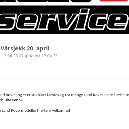
AVD ROGALAND
AVD HORDALAND
AVD MØRE
 Vårsjekk 20. april
AVD MIDT
 13.04.23. Oppdatert 17.04.23.
AVD NORD
d Rover, og er et soleklart førstevalg for mange Land Rover-eiere i hele Sto
rhjulte venn».
alle Land Rovermodeller hjertelig velkomne!