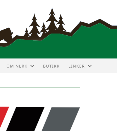
OM NLRK
BUTIKK
LINKER
ANNONSEPRISER
VIN DEKODER
HISTORIE
NBF TERRAIN TOURING
HOVEDSTYRET
LR FORUM
KLUBBMERKE
LR KLUBBER