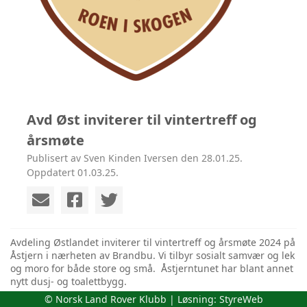
Avd Øst inviterer til vintertreff og
årsmøte
Publisert av Sven Kinden Iversen den 28.01.25.
Oppdatert 01.03.25.
Avdeling Østlandet inviterer til vintertreff og årsmøte 2024 på
Åstjern i nærheten av Brandbu. Vi tilbyr sosialt samvær og lek
og moro for både store og små. Åstjerntunet har blant annet
nytt dusj- og toalettbygg.
© Norsk Land Rover Klubb | Løsning:
StyreWeb
Det er fine skiløyper i området og akebakke.