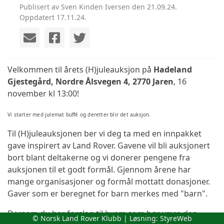
Publisert av Sven Kinden Iversen den 21.09.24.
Oppdatert 17.11.24.
Velkommen til årets (H)juleauksjon på
Hadeland
Gjestegård, Nordre Ålsvegen 4, 2770 Jaren
, 16
november kl 13:00!
Vi starter med julemat buffé og deretter blir det auksjon.
Til (H)juleauksjonen ber vi deg ta med en innpakket
gave inspirert av Land Rover. Gavene vil bli auksjonert
bort blant deltakerne og vi donerer pengene fra
auksjonen til et godt formål. Gjennom årene har
mange organisasjoner og formål mottatt donasjoner.
Gaver som er beregnet for barn merkes med "barn".
Dersom du har forslag til hvem som bør være den
© Norsk Land Rover Klubb | Løsning:
StyreWeb