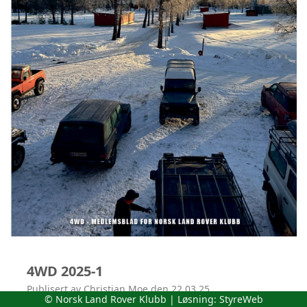
4WD 2025-1
Publisert av Christian Moe den 22.03.25.
© Norsk Land Rover Klubb | Løsning:
StyreWeb