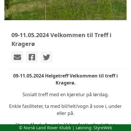
09-11.05.2024 Velkommen til Treff i
Kragerø
09-11.05.2024 Helgetreff Velkommen til treff i
Kragerø.
Sosialt treff med en kjøretur på lørdag.
Enkle fasiliteter, ta med bil/telt/vogn å sove i, under
eller på.
Strøm får du fra sola. Vi har festivaltoalett og
© Norsk Land Rover Klubb | Løsning:
StyreWeb