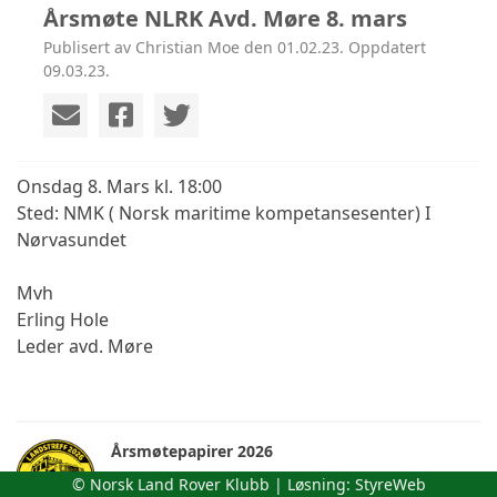
​Årsmøte NLRK Avd. Møre 8. mars
Publisert av Christian Moe den 01.02.23. Oppdatert
09.03.23.
Onsdag 8. Mars kl. 18:00
Sted: NMK ( Norsk maritime kompetansesenter) I
Nørvasundet
Mvh
Erling Hole
Leder avd. Møre
Årsmøtepapirer 2026
torsdag 09. juli kl. 11:18
© Norsk Land Rover Klubb | Løsning:
StyreWeb