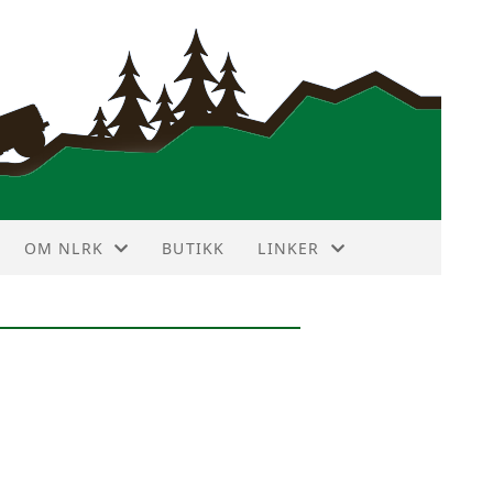
OM NLRK
BUTIKK
LINKER
ANNONSEPRISER
VIN DEKODER
HISTORIE
NBF TERRAIN TOURING
HOVEDSTYRET
LR FORUM
KLUBBMERKE
LR KLUBBER