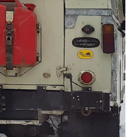
AVD ROGALAND
AVD HORDALAND
AVD MØRE
AVD MIDT
AVD NORD