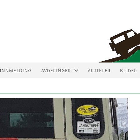
INNMELDING
AVDELINGER
ARTIKLER
BILDER
AVDELINGER
AVD ØST
AVD NUMEDAL
AVD SØR