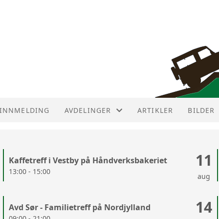
INNMELDING
AVDELINGER
ARTIKLER
BILDER
AVDELINGER
11
Kaffetreff i Vestby på Håndverksbakeriet
AVD ØST
13:00 - 15:00
aug
AVD NUMEDAL
14
Avd Sør - Familietreff på Nordjylland
AVD SØR
09:00 - 21:00