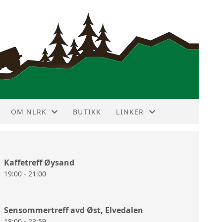
OM NLRK
BUTIKK
LINKER
ANNONSEPRISER
VIN DEKODER
Kaffetreff Øysand
HISTORIE
NBF TERRAIN TOURING
19:00 - 21:00
HOVEDSTYRET
LR FORUM
Sensommertreff avd Øst, Elvedalen
KLUBBMERKE
LR KLUBBER
18:00 - 23:59