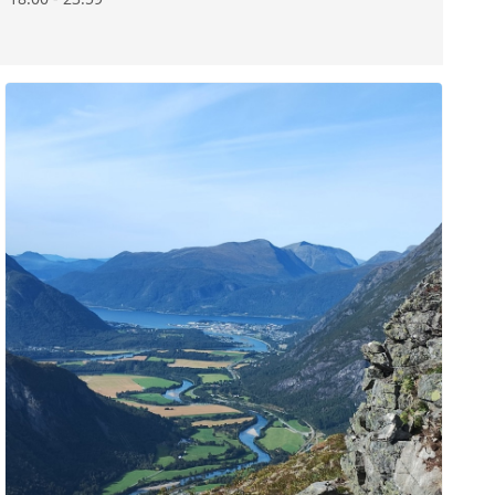
4WD MEDLEMSBLAD
LR FORHANDLER
ADMINISTRASJON
LR TOPIX
OM NLRK
LR DELEKATALOG
VALGKOMITE
OVERLANDER
VEDTEKTER
YOUTUBE
LANDSTREFF 2022
LANDSTREFF 2023
LANDSTREFF 2024
LANDSTREFF 2025