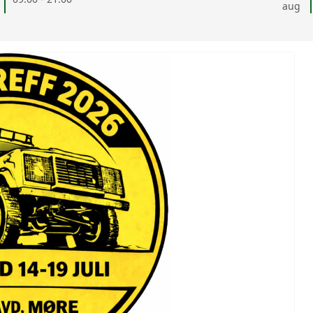
aug
AVD ROGALAND
AVD HORDALAND
AVD MØRE
AVD MIDT
AVD NORD