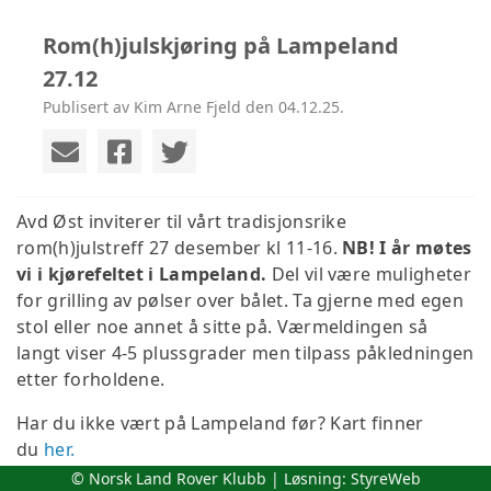
Rom(h)julskjøring på Lampeland
27.12
Publisert av Kim Arne Fjeld den 04.12.25.
Avd Øst inviterer til vårt tradisjonsrike
rom(h)julstreff 27 desember kl 11-16.
NB! I år møtes
vi i kjørefeltet i Lampeland.
Del vil være muligheter
for grilling av pølser over bålet. Ta gjerne med egen
stol eller noe annet å sitte på. Værmeldingen så
langt viser 4-5 plussgrader men tilpass påkledningen
etter forholdene.
Har du ikke vært på Lampeland før? Kart finner
du
her.
© Norsk Land Rover Klubb | Løsning:
StyreWeb