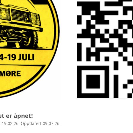
AVD ROGALAND
AVD HORDALAND
AVD MØRE
AVD MIDT
AVD NORD
et er åpnet!
 19.02.26. Oppdatert 09.07.26.