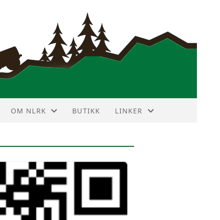
OM NLRK
BUTIKK
LINKER
ANNONSEPRISER
VIN DEKODER
HISTORIE
NBF TERRAIN TOURING
HOVEDSTYRET
LR FORUM
KLUBBMERKE
LR KLUBBER