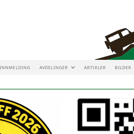
INNMELDING
AVDELINGER
ARTIKLER
BILDER
AVDELINGER
AVD ØST
AVD NUMEDAL
AVD SØR