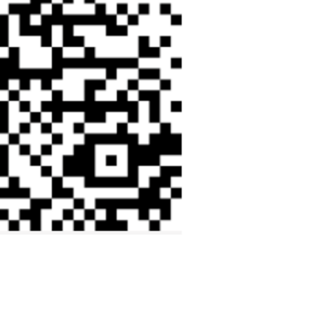
4WD MEDLEMSBLAD
LR FORHANDLER
ADMINISTRASJON
LR TOPIX
OM NLRK
LR DELEKATALOG
VALGKOMITE
OVERLANDER
VEDTEKTER
YOUTUBE
LANDSTREFF 2022
LANDSTREFF 2023
LANDSTREFF 2024
LANDSTREFF 2025