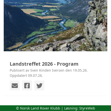
Landstreffet 2026 - Program
Publisert av Sven Kinden Iversen den 19.05.26.
Oppdatert 09.07.26.
© Norsk Land Rover Klubb | Løsning:
StyreWeb
Da nærmer det seg årets happening i klubben,