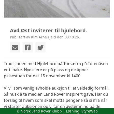
Avd Øst inviterer til hjulebord.
Publisert av Kim Arne Fjeld den 03.10.25.
Tradisjonen med Hjulebord på Torsætra på Totenåsen
er tilbake. Nye eiere er på plass og de åpner
peisestuen for oss 15 november kl 1400.
Vi vil som vanlig avholde auksjon til et veldedig formål.
Så husk å ta med en Land Rover inspirert gave. Har du
forslag til hvem som skal motta pengene så si ifra når
vi starter auksjonen og vi tar en avstemning på de
© Norsk Land Rover Klubb | Løsning:
StyreWeb
innkomne forslagene.