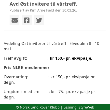
Avd Øst invitere til vårtreff.
Publisert av Kim Arne Fjeld den 30.03.26.
Avdeling Øst inviterer til vårtreff i Elvedalen 8 - 10
mai.
Treff avgift:
: kr 150,- pr. ekvipasje.
Pris NLRK-medlemmer
Overnatting:
: kr 150,- pr. ekvipasje pr.
døgn.
Ungdoms medlem : kr 75,- pr. ekvipasje pr.
døgn.
Benytte kjøreområdet
: kr 150,- ( Kjøring kun
© Norsk Land Rover Klubb | Løsning:
StyreWeb